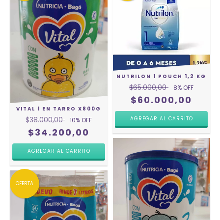
NUTRILON 1 POUCH 1,2 KG
$65.000,00
8
% OFF
$60.000,00
VITAL 1 EN TARRO X800G
$38.000,00
10
% OFF
$34.200,00
OFERTA