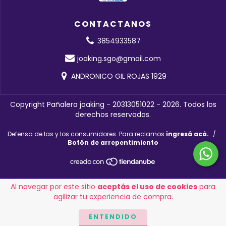
CONTACTANOS
3854933587
joaking.sgo@gmail.com
ANDRONICO GIL ROJAS 1929
Copyright Pañalera joaking - 20313051022 - 2026. Todos los
derechos reservados.
Defensa de las y los consumidores. Para reclamos
ingresá acá.
/
Botón de arrepentimiento
Al navegar por este sitio
aceptás el uso de cookies
para
agilizar tu experiencia de compra.
ENTENDIDO